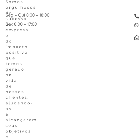
Somos
orgulhosos
do
Seg – Qui 8:00 – 18:00
sucesso
Sex 8:00 – 17:00
da
empresa
e
do
impacto
positivo
que
temos
gerado
na
vida
de
nossos
clientes,
ajudando-
os
a
alcançarem
seus
objetivos
e