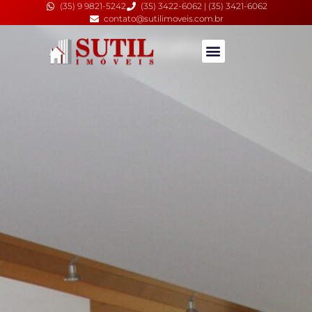
(35) 9 9821-5242
(35) 3422-6062 | (35) 3421-6062
contato@sutilimoveis.com.br
Contato