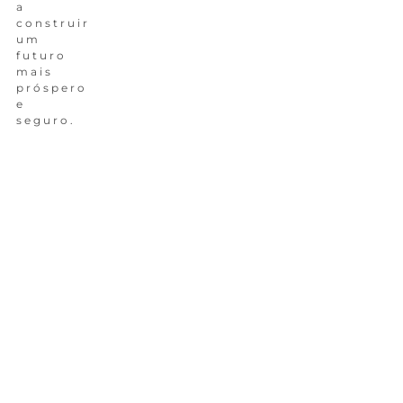
a
construir
um
futuro
mais
próspero
e
seguro.