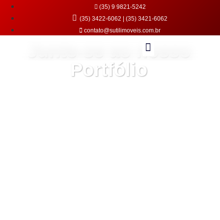
(35) 9 9821-5242
(35) 3422-6062 | (35) 3421-6062
contato@sutilimoveis.com.br
Junte-se ao nosso
Portfólio
Imóveis certos para pessoas exigentes